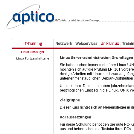
aptico GmbH
IT-Trainin...
»
Unix Linux
»
Linux Einsteige...
IT-Training
Netzwerk
Webservices
Unix Linux
Traini
Linux Einsteiger
Linux Serveradministration Grundlagen
Linux Fortgeschrittene
Sie haben schon immer mehr über Linux / UN
möchten sich auf die Prüfung LPI 101 vorbere
richtige Arbeiten mit Linux, und zwar angefa
unternehmenstauglichen Debian-Distribution w
Unsere Linux-Dozenten haben jahrzehntelange
bestmöglichen Einstieg in die Linux / UNIX W
Zielgruppe
Dieser Kurs richtet sich an Neueinsteiger in
Voraussetzungen
Für diese Schulung benötigen Sie gute PC-Ken
aus und beherrschen die Tastatur Ihres PCs.